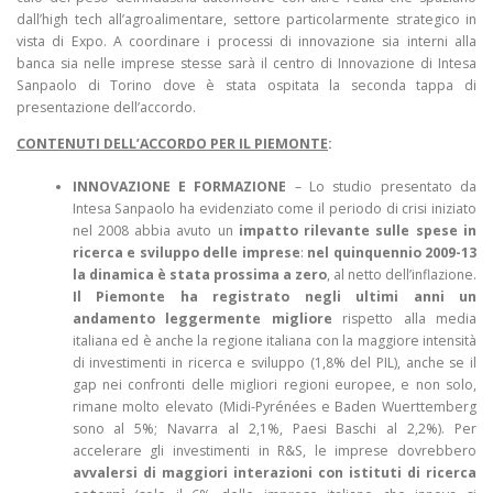
dall’high tech all’agroalimentare, settore particolarmente strategico in
vista di Expo. A coordinare i processi di innovazione sia interni alla
banca sia nelle imprese stesse sarà il centro di Innovazione di Intesa
Sanpaolo di Torino dove è stata ospitata la seconda tappa di
presentazione dell’accordo.
CONTENUTI DELL’ACCORDO PER IL PIEMONTE
:
INNOVAZIONE E FORMAZIONE
– Lo studio presentato da
Intesa Sanpaolo ha evidenziato come il periodo di crisi iniziato
nel 2008 abbia avuto un
impatto rilevante sulle spese in
ricerca e sviluppo delle imprese
:
nel quinquennio 2009-13
la dinamica è stata prossima a zero
, al netto dell’inflazione.
Il Piemonte ha registrato negli ultimi anni un
andamento leggermente migliore
rispetto alla media
italiana ed è anche la regione italiana con la maggiore intensità
di investimenti in ricerca e sviluppo (1,8% del PIL), anche se il
gap nei confronti delle migliori regioni europee, e non solo,
rimane molto elevato (Midi-Pyrénées e Baden Wuerttemberg
sono al 5%; Navarra al 2,1%, Paesi Baschi al 2,2%). Per
accelerare gli investimenti in R&S, le imprese dovrebbero
avvalersi di maggiori interazioni con istituti di ricerca