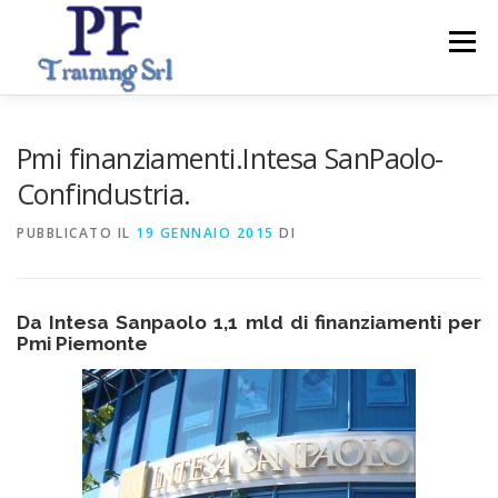
Passa
al
Menu
contenuto
ABOUT
CORSI
SERVIZI PER IMPRESE
Pmi finanziamenti.Intesa SanPaolo-
Confindustria.
CONTATTI
PUBBLICATO IL
19 GENNAIO 2015
DI
Da Intesa Sanpaolo 1,1 mld di finanziamenti per
Pmi Piemonte