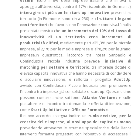
esterni
(solo il 6% delle imprese italiane che innova si
appoggia all’Università, contro il 17% riscontrato in Germania),
interagire di più con le start up innovative
presenti su
territorio (in Piemonte sono circa 230) e
sfruttare i legami
con i fornitori
che favoriscono l’innovazione condivisa.L’analisi
presentata mostra che
un incremento del 10% del tasso di
innovatività di un territorio crea incrementi di
produttività diffusi
, mediamente pari all’1,3% per le piccole
imprese, al 2,1% per le medie imprese e all’8,2% per le grandi
imprese.In quest’ottica, l’accordo tra Intesa Sanpaolo e
Confindustria Piccola Industria prevede
iniziative di
matching per settore e territorio
, tra imprese dotate di
elevata capacità innovativa che hanno necessità di condividere
o acquisire innovazione, e rafforza il progetto
AdottUp
,
avviato con Confindustria Piccola Industria per promuovere
l’incontro tra imprese già consolidate e start up. Queste ultime
possono contare anche sui fondi
Atlante Ventures
e sulle
piattaforme di incontro tra domanda e offerta di innovazione,
come
Start Up Initiative
e
Officine Formative
.
Il nuovo accordo assegna inoltre un
ruolo decisivo, per la
crescita delle imprese, allo sviluppo del capitale umano
,
prevedendo attraverso le strutture specialistiche della Banca
interventi formativi progettati con l’obiettivo di accrescere il