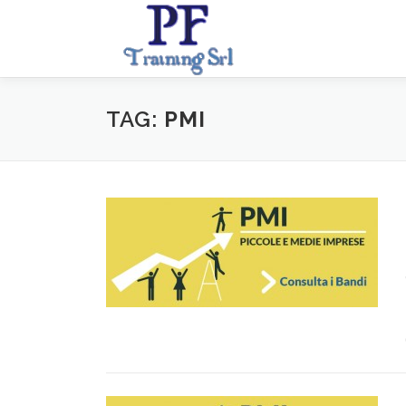
Passa
al
contenuto
TAG:
PMI