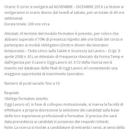
Orario: Il corso si svolgerà ad NOVEMBRE – DICEMBRE 2019. Le lezioni si
svolgeranno in orario diurno dal lunedì al sabato, per un totale di 40 ore
settimanali.
Durata totale: 200 ore circa
Attestati: Al termine del modulo formativo è previsto, per coloro che
abbiano superato il 70% di presenza rispetto alle ore totali del corso e
partecipato ai moduli obbligatori (Diritti e doveri dei lavoratori
temporanei – Testo Unico sulla Salute e Sicurezza sul Lavoro – D.lgs. 9
aprile 2008 n. 81), un Attestato di Frequenza rilasciato da Forma.Temp e
dall’Agenzia per il Lavoro Oggi Lavoro srl. Il CV della risorsa verrà
inserito nel database delle filiali di Oggi Lavoro srl consentendo una
maggiore opportunità di inserimento lavorativo.
Numero di posti vacanti: fino a 16
Requisiti:
Obbligo formativo assolto.
Oggi Lavoro srl, in fase di colloquio motivazionale, si riserva la facoltà di
effettuare a propria discrezione la selezione dei candidati sulla base
delle loro esperienze professionali e formative. Si precisa che sarà
data precedenza ai candidati in possesso dei requisiti richiesti.
Note: La ricerca si rivolge a candidature di entrambi i sessi, ai sensi della