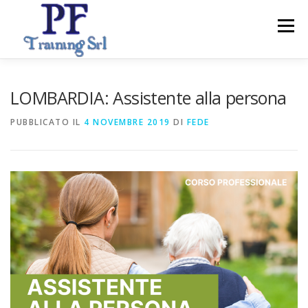
Passa
al
Menu
contenuto
ABOUT
CORSI
SERVIZI PER IMPRESE
LOMBARDIA: Assistente alla persona
PUBBLICATO IL
4 NOVEMBRE 2019
DI
FEDE
CONTATTI