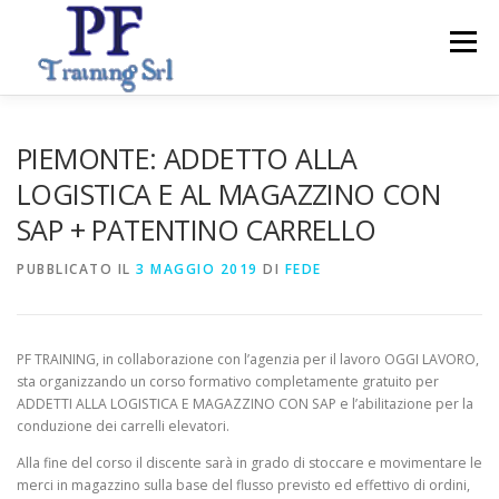
Passa
al
Menu
contenuto
ABOUT
CORSI
SERVIZI PER IMPRESE
PIEMONTE: ADDETTO ALLA
LOGISTICA E AL MAGAZZINO CON
SAP + PATENTINO CARRELLO
CONTATTI
PUBBLICATO IL
3 MAGGIO 2019
DI
FEDE
PF TRAINING, in collaborazione con l’agenzia per il lavoro OGGI LAVORO,
sta organizzando un corso formativo completamente gratuito per
ADDETTI ALLA LOGISTICA E MAGAZZINO CON SAP e l’abilitazione per la
conduzione dei carrelli elevatori.
Alla fine del corso il discente sarà in grado di stoccare e movimentare le
merci in magazzino sulla base del flusso previsto ed effettivo di ordini,