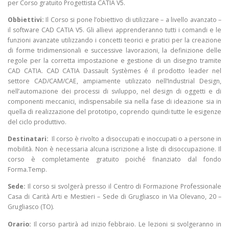
per Corso gratuito Progettista CATIA V5.
Obbiettivi:
Il Corso si pone l’obiettivo di utilizzare – a livello avanzato –
il software CAD CATIA V5. Gli allievi apprenderanno tutti i comandi e le
funzioni avanzate utilizzando i concetti teorici e pratici per la creazione
di forme tridimensionali e successive lavorazioni, la definizione delle
regole per la corretta impostazione e gestione di un disegno tramite
CAD CATIA. CAD CATIA Dassault Systèmes é il prodotto leader nel
settore CAD/CAM/CAE, ampiamente utilizzato nell’Industrial Design,
nell’automazione dei processi di sviluppo, nel design di oggetti e di
componenti meccanici, indispensabile sia nella fase di ideazione sia in
quella di realizzazione del prototipo, coprendo quindi tutte le esigenze
del ciclo produttivo.
Destinatari:
Il corso è rivolto a disoccupati e inoccupati o a persone in
mobilità. Non è necessaria alcuna iscrizione a liste di disoccupazione. Il
corso è completamente gratuito poiché finanziato dal fondo
Forma.Temp.
Sede:
Il corso si svolgerà presso il Centro di Formazione Professionale
Casa di Carità Arti e Mestieri – Sede di Grugliasco in Via Olevano, 20 –
Grugliasco (TO).
Orario:
Il corso partirà ad inizio febbraio. Le lezioni si svolgeranno in