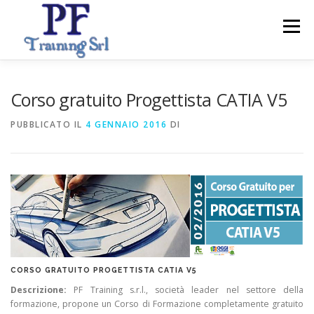
Passa
al
Menu
contenuto
ABOUT
CORSI
SERVIZI PER IMPRESE
Corso gratuito Progettista CATIA V5
PUBBLICATO IL
4 GENNAIO 2016
DI
CONTATTI
CORSO GRATUITO PROGETTISTA CATIA V5
Descrizione:
PF Training s.r.l., società leader nel settore della
formazione, propone un Corso di Formazione completamente gratuito