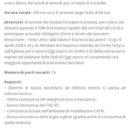
orario diurno dal lunedì al venerdì, per un totale di 6 ore/die.
Durata totale:
200 ore circa. E’ previsto stage finale di 80 ore.
Attestati:
Al termine del modulo formativo è previsto, per coloro che
abbiano superato il 70% di presenza rispetto alle ore totali del corso e
partecipato ai moduli obbligatori (Diritti e doveri dei lavoratori
temporanei – Testo Unico sulla Salute e Sicurezza sul Lavoro – D.lgs. 9
aprile 2008 n. 81), un Attestato di Frequenza rilasciato da Forma.Temp e
dall’Agenzia per il Lavoro Oggi Lavoro srl. Inoltre il CV della risorsa verrà
inserito nel database delle filiali di Oggi Lavoro srl consentendo una
maggiore opportunità di inserimento lavorativo.
Numero di posti vacanti:
16
Requisiti:
– Diploma di scuola secondaria ad indirizzo tecnico o Laurea ad
indirizzo tecnico;
– Ottima conoscenza del disegno tecnico e meccanico;
– Buona conoscenza del CAD 3D;
– Conoscenza di base dell’ambiente di modellazione CATIA;
– Buona conoscenza della lingua inglese (gradita anche la conoscenza di
quella tedesca).