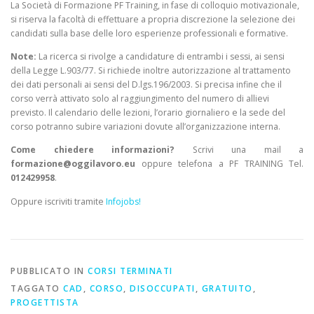
La Società di Formazione PF Training, in fase di colloquio motivazionale,
si riserva la facoltà di effettuare a propria discrezione la selezione dei
candidati sulla base delle loro esperienze professionali e formative.
Note:
La ricerca si rivolge a candidature di entrambi i sessi, ai sensi
della Legge L.903/77. Si richiede inoltre autorizzazione al trattamento
dei dati personali ai sensi del D.lgs.196/2003. Si precisa infine che il
corso verrà attivato solo al raggiungimento del numero di allievi
previsto. Il calendario delle lezioni, l’orario giornaliero e la sede del
corso potranno subire variazioni dovute all’organizzazione interna.
Come chiedere informazioni?
Scrivi una mail a
formazione@oggilavoro.eu
oppure telefona a PF TRAINING Tel.
012429958
.
Oppure iscriviti tramite
Infojobs!
PUBBLICATO IN
CORSI TERMINATI
TAGGATO
CAD
,
CORSO
,
DISOCCUPATI
,
GRATUITO
,
PROGETTISTA