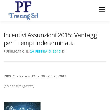
Passa
al
Menu
contenuto
ABOUT
CORSI
SERVIZI PER IMPRESE
Incentivi Assunzioni 2015: Vantaggi
per i Tempi Indeterminati.
CONTATTI
PUBBLICATO IL
26 FEBBRAIO 2015
DI
INPS. Circolare n. 17 del 29 gennaio 2015
[divider scroll_text=””]