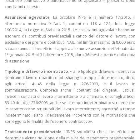
l’esonero contributivo è automaticamente applicato in presenza delle
condizioni richieste.
Assunzioni agevolate
. La circolare INPS è la numero 17/2015, il
riferimento normativo è l’art. 1, commi da 118 a 124, della legge
190/2014, la Legge di Stabilità 2015. Le assunzioni agevolate hanno un
esonero dai contributi previdenziali a carico del datore di lavoro, con
esclusione dei premi e contributi INAIL, nel limite massimo di 8.060 euro
su base annua. Il beneficio si applica alle nuove assunzioni effettuate dal
1° gennaio 2015 al 31 dicembre 2015, dura 36 mesi a partire dalla data
di assunzione.
Tipologie di lavoro incentivato
. Fra le tipologie di lavoro incentivato
rientrano il lavoro ripartito o job sharing a tempo indeterminato, di cui
agli articoli 41-45 della legge n. 276/2003, e il lavoro in
somministrazione. Compresi anche i contratti dei dirigenti. Esclusi,
invece, i contratti di lavoro intermittente o a chiamata, di cui agli articoli
33-40 del dlgs 276/2003, anche se a tempo indeterminato: si ritiene che
le caratteristiche strutturali del lavoro intermittente, ancorché a tempo
indeterminato, siano «decisamente incoerenti con le motivazioni che
sorreggono le finalità dell’esonero contributivo».
Trattamento previdenziale
. L’INPS sottolinea che il beneficio non
determina alcuna riduzione della misura del trattamento previdenziale,