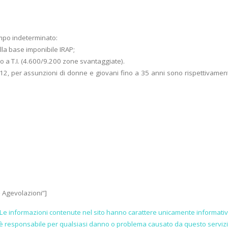
empo indeterminato:
lla base imponibile IRAP;
o a T.I. (4.600/9.200 zone svantaggiate).
2012, per assunzioni di donne e giovani fino a 35 anni sono rispettivamen
– Agevolazioni”]
Le informazioni contenute nel sito hanno carattere unicamente informativ
n è responsabile per qualsiasi danno o problema causato da questo serviz