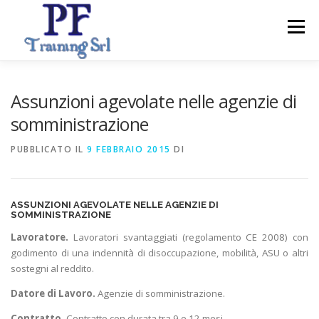
Passa
al
Menu
contenuto
ABOUT
CORSI
SERVIZI PER IMPRESE
Assunzioni agevolate nelle agenzie di
somministrazione
CONTATTI
PUBBLICATO IL
9 FEBBRAIO 2015
DI
ASSUNZIONI AGEVOLATE NELLE AGENZIE DI
SOMMINISTRAZIONE
Lavoratore.
Lavoratori svantaggiati (regolamento CE 2008) con
godimento di una indennità di disoccupazione, mobilità, ASU o altri
sostegni al reddito.
Datore di Lavoro.
Agenzie di somministrazione.
Contratto.
Contratto con durata tra 9 e 12 mesi.