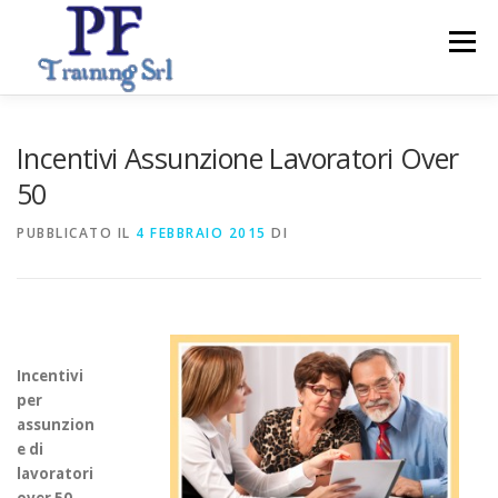
Passa
al
Menu
contenuto
ABOUT
CORSI
SERVIZI PER IMPRESE
Incentivi Assunzione Lavoratori Over
50
CONTATTI
PUBBLICATO IL
4 FEBBRAIO 2015
DI
Incentivi
per
assunzion
e di
lavoratori