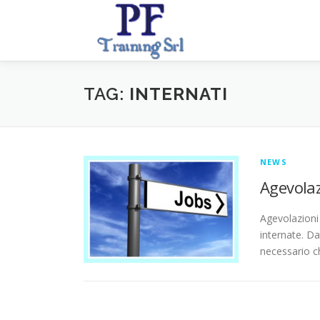
Passa
al
contenuto
TAG:
INTERNATI
NEWS
Agevolaz
Agevolazioni 
internate. Da
necessario ch